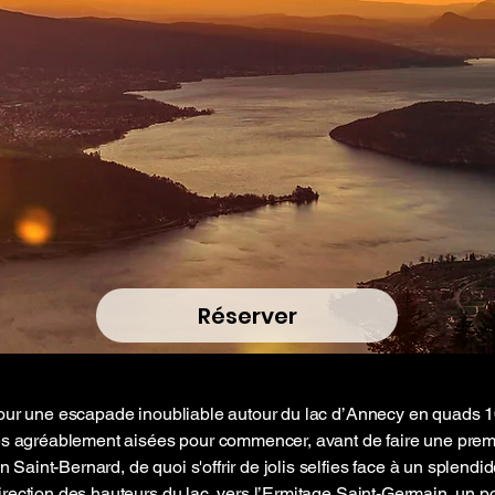
Réserver
pour une escapade inoubliable autour du lac d’Annecy en quads 1
es agréablement aisées pour commencer, avant de faire une prem
aint-Bernard, de quoi s'offrir de jolis selfies face à un splend
rection des hauteurs du lac, vers l’Ermitage Saint-Germain, un po