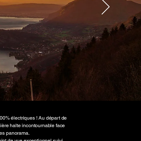
00% électriques ! Au départ de
ière halte incontournable face
ides panorama.
int de vue exceptionnel suivi