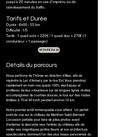
jusqu’à 20 minutes en cas d’imprévu ou de
ralentissement du traffic.
Tarifs et Durée
Durée : 4h00 - 55 km
Difficulté : 1/5
Tarifs : 1 quad solo = 220€ / 1 quad duo = 270€ (1
conducteur + 1 passager)
06 30 88 84 20
Détails du parcours
Nous partirons de Thônes en direction d’Alex, afin de
rejoindre le Lac d’Annecy par la rive Est. Vous prendrez
rapidement en main nos quads 100% électriques et
profiterez de leur robustesse sur de longues lignes droites
accompagnées de courbes douces, le tout sur des routes
limitées à 70 et 90 km/h pendant environ 10 km.
Notre premier arrêt immanquable vous attend : Un parfait
point de vue sur le château de Menthon-Saint-Bernard.
L’occasion parfaite pour faire de jolies photos avant
d'entamer la descente vers l'entrée du château afin de
visiter ses magnifiques jardins fleuris et son architecture
spectaculaire, dominant l’un des plus beaux panoramas du