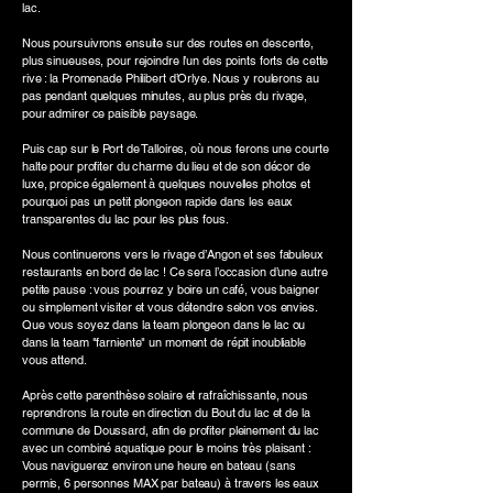
lac.
Nous poursuivrons ensuite sur des routes en descente,
plus sinueuses, pour rejoindre l’un des points forts de cette
rive : la Promenade Philibert d’Orlye. Nous y roulerons au
pas pendant quelques minutes, au plus près du rivage,
pour admirer ce paisible paysage.
Puis cap sur le Port de Talloires, où nous ferons une courte
halte pour profiter du charme du lieu et de son décor de
luxe, propice également à quelques nouvelles photos et
pourquoi pas un petit plongeon rapide dans les eaux
transparentes du lac pour les plus fous.
Nous continuerons vers le rivage d’Angon et ses fabuleux
restaurants en bord de lac ! Ce sera l’occasion d’une autre
petite pause : vous pourrez y boire un café, vous baigner
ou simplement visiter et vous détendre selon vos envies.
Que vous soyez dans la team plongeon dans le lac ou
dans la team "farniente" un moment de répit inoubliable
vous attend.
Après cette parenthèse solaire et rafraîchissante, nous
reprendrons la route en direction du Bout du lac et de la
commune de Doussard, afin de profiter pleinement du lac
avec un combiné aquatique pour le moins très plaisant :
Vous naviguerez environ une heure en bateau (sans
permis, 6 personnes MAX par bateau) à travers les eaux