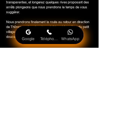
transparentes, et longerez quelques rives proposant des
arrêts plongeons que nous prendrons le temps de vous
suggérer.
Nous prendrons finalement la route au retour en direction
de Thônes par les chemins paisibles et forestiers du petit
village d’Alex, pour conclure cette belle aventure en
douceur.
Google
Téléphone
WhatsApp
Les petits + de cette balade
C'est la balade la plus adaptée aux enfants.
C'est l'une des seules qui permet des pauses baignades.
Elle offre également un accès privilégié aux jardins du
château de Menthon.
Profitez d'une heure de bateau dans un cadre idyllique
avec des recommandations exclusives pour vous baigner.