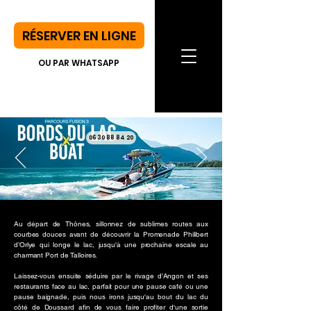
RÉSERVER EN LIGNE
OU PAR WHATSAPP
06 30 88 84 20
Au départ de Thônes, sillonnez de sublimes routes aux
courbes douces avant de découvrir la Promenade Philibert
d’Orlye qui longe le lac, jusqu'à une prochaine escale au
charmant Port de Talloires.
Laissez-vous ensuite séduire par le rivage d’Angon et ses
restaurants face au lac, parfait pour une pause café ou une
pause baignade, puis nous irons jusqu'au bout du lac du
côté de Doussard afin de vous faire profiter d'une sortie